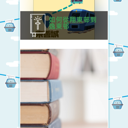
如何從翔東邨到
逸東邨