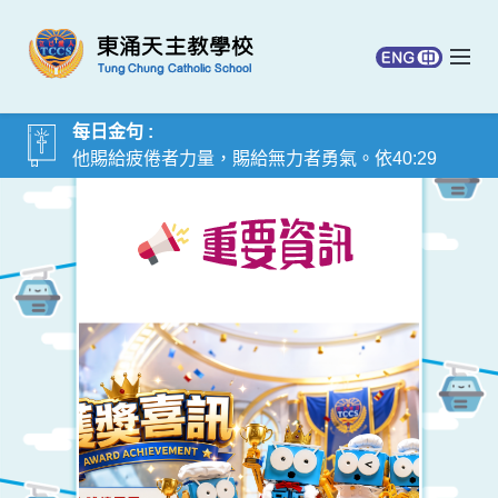
每日金句 :
他賜給疲倦者力量，賜給無力者勇氣。依40:29