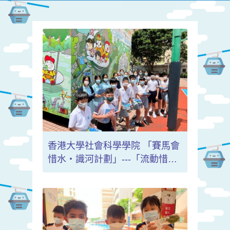
香港大學社會科學學院 「賽馬會
惜水‧識河計劃」---「流動惜水
識河學堂」