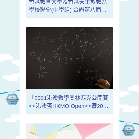
香港教育大學及香港天主教教區
學校聯會(中學組) 合辦第八屆
「全港小學數學挑戰賽」決賽
(2021-2022)
「2021港澳數學奧林匹克公開賽
<<港澳盃HKMO Open>>暨2021
亞洲國際數學奧林匹克公開賽初
賽<<AIMO OPEN>>」