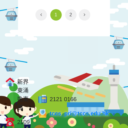
1
2
新界
東涌
逸東
2121 0166
邨
tccs_pri@tccs.edu.hk
2109