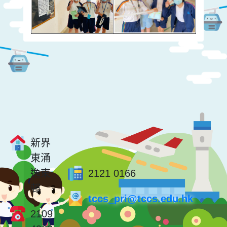
新界
東涌
逸東
2121 0166
邨
tccs_pri@tccs.edu.hk
2109