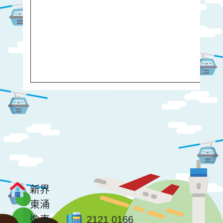
新界
東涌
逸東
2121 0166