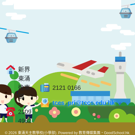
新界
東涌
逸東
2121 0166
邨
tccs_pri@tccs.edu.hk
2109
4962
© 2026
東涌天主教學校(小學部)
.
Powered by
教育傳媒集團
‧
GoodSchool.hk
.