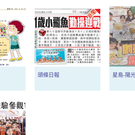
頭條日報
星島-陽