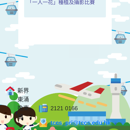
「一人一花」種植及攝影比賽
新界
東涌
逸東
2121 0166
邨
tccs_pri@tccs.edu.hk