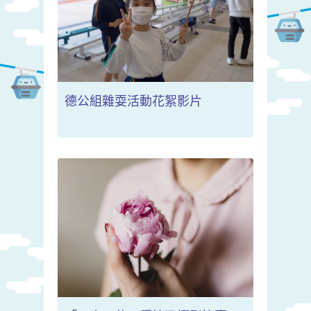
德公組雜耍活動花絮影片