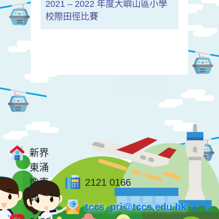
2021 – 2022 年度大嶼山區小學
校際田徑比賽
新界
東涌
逸東
2121 0166
邨
tccs_pri@tccs.edu.hk