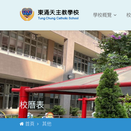
學校概覽
校
校曆表
首頁
其他