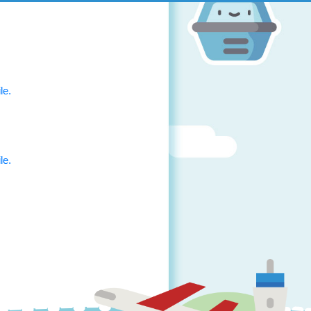
le.
le.