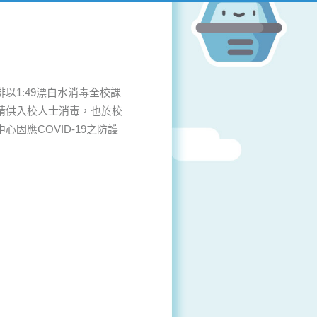
1:49漂白水消毒全校課
精供入校人士消毒，也於校
應COVID-19之防護